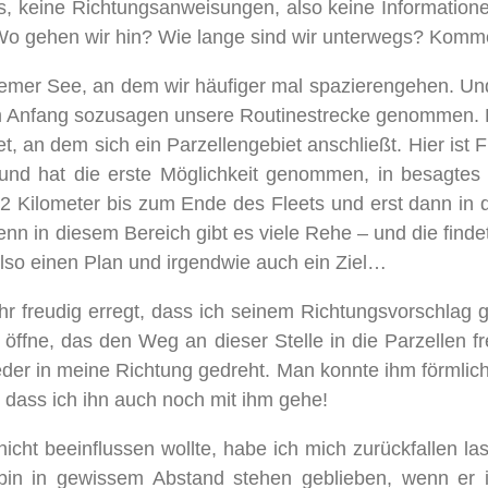
 keine Richtungsanweisungen, also keine Information
 Wo gehen wir hin? Wie lange sind wir unterwegs? Komm
emer See, an dem wir häufiger mal spazierengehen. Und w
am Anfang sozusagen unsere Routinestrecke genommen. D
t, an dem sich ein Parzellengebiet anschließt. Hier ist 
d hat die erste Möglichkeit genommen, in besagtes K
2 Kilometer bis zum Ende des Fleets und erst dann in d
enn in diesem Bereich gibt es viele Rehe – und die finde
lso einen Plan und irgendwie auch ein Ziel…
r freudig erregt, dass ich seinem Richtungsvorschlag 
 öffne, das den Weg an dieser Stelle in die Parzellen fre
ieder in meine Richtung gedreht. Man konnte ihm förmli
 dass ich ihn auch noch mit ihm gehe!
cht beeinflussen wollte, habe ich mich zurückfallen la
 bin in gewissem Abstand stehen geblieben, wenn er