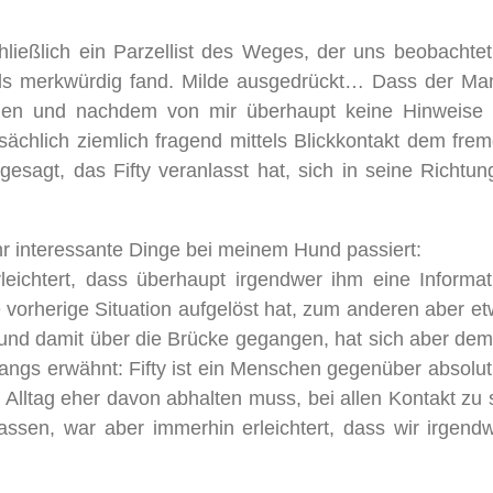
hließlich ein Parzellist des Weges, der uns beobacht
ls merkwürdig fand. Milde ausgedrückt… Dass der Man
ngen und nachdem von mir überhaupt keine Hinweise 
atsächlich ziemlich fragend mittels Blickkontakt dem f
esagt, das Fifty veranlasst hat, sich in seine Richtu
r interessante Dinge bei meinem Hund passiert:
leichtert, dass überhaupt irgendwer ihm eine Informati
vorherige Situation aufgelöst hat, zum anderen aber etw
und damit über die Brücke gegangen, hat sich aber d
gangs erwähnt: Fifty ist ein Menschen gegenüber absolut
lltag eher davon abhalten muss, bei allen Kontakt zu 
lassen, war aber immerhin erleichtert, dass wir irgen