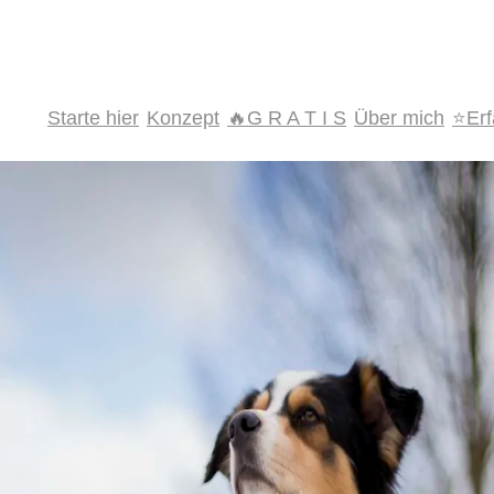
Starte hier
Konzept
🔥G R A T I S
Über mich
⭐️Er