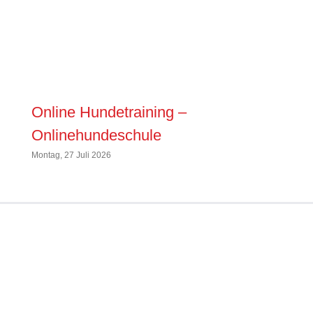
Online Hundetraining –
All
Onlinehundeschule
Sonnta
Montag, 27 Juli 2026