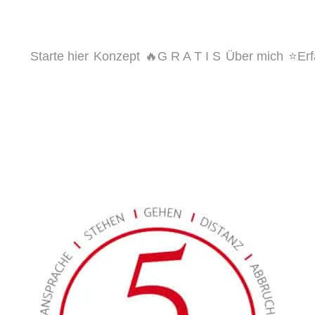
Starte hier
Konzept
🔥G R A T I S
Über mich
⭐️Er