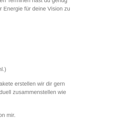
lnen Terminen hast du genug
r Energie für deine Vision zu
l.)
ete erstellen wir dir gern
iduell zusammenstellen wie
n mir.