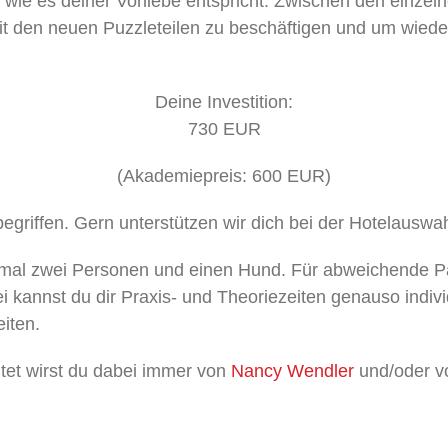
o wie es deiner Vorliebe entspricht. Zwischen den einze
mit den neuen Puzzleteilen zu beschäftigen und um wiede
Deine Investition:
730 EUR
(Akademiepreis: 600 EUR)
nbegriffen. Gern unterstützen wir dich bei der Hotelauswah
aximal zwei Personen und einen Hund. Für abweichende Pak
 kannst du dir Praxis- und Theoriezeiten genauso indiv
iten.
tet wirst du dabei immer von
Nancy Wendler
und/oder vo