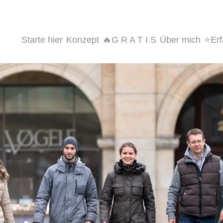
Starte hier
Konzept
🔥G R A T I S
Über mich
⭐️Er