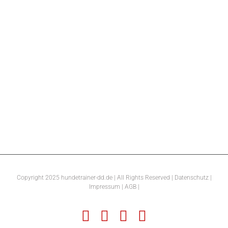
Copyright 2025 hundetrainer-dd.de | All Rights Reserved |
Datenschutz |
Impressum
|
AGB
|
Facebook
X
Pinterest
Instagram